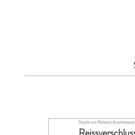
Nicole von Richters Kuschelware
Reissverschlus