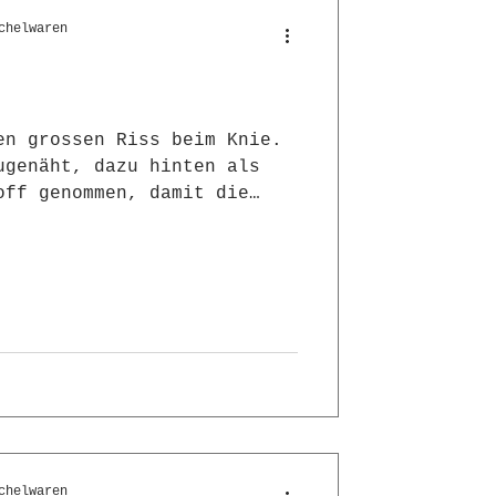
chelwaren
en grossen Riss beim Knie.
ugenäht, dazu hinten als
off genommen, damit die
h lange hält
chelwaren