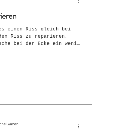
ieren
es einen Riss gleich bei
den Riss zu reparieren,
sche bei der Ecke ein wenig
ies aufgebügelt und den
h die Brusttasche wieder
iss ist "verschwunden"
chelwaren