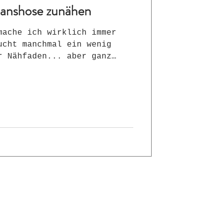
Jeanshose zunähen
mache ich wirklich immer
ucht manchmal ein wenig
r Nähfaden... aber ganz
el Material, als wenn man
eu kauft!