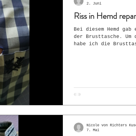
2. Juni
Riss in Hemd repar
Bei diesem Hemd gab 
der Brusttasche. Um 
habe ich die Brustta
gelöst, von innen Vl
Riss zugenäht. Danac
angenäht - und der R
02.06.2026
Nicole von Richters Kus
7. Mai