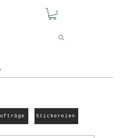
.
ufträge
Stickereien