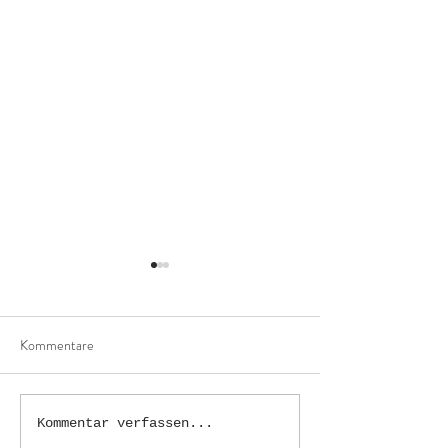
Kommentare
Mandala Jerseyhose
Geschwister-Hose
Kommentar verfassen...