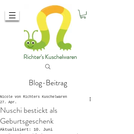
Richter's Kuschelwaren
Blog-Beitrag
Nicole von Richters Kuschelwaren
27. Apr.
Nuschi bestickt als
Geburtsgeschenk
Aktualisiert:
10. Juni