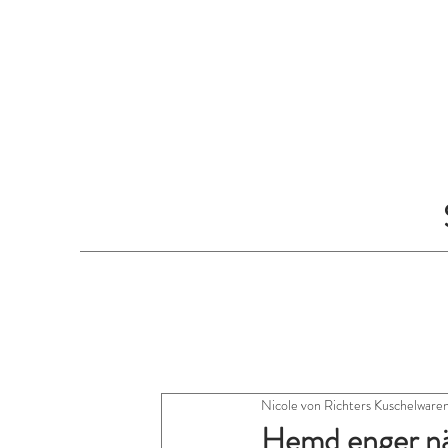
Nicole von Richters Kuschelware
Hemd enger n