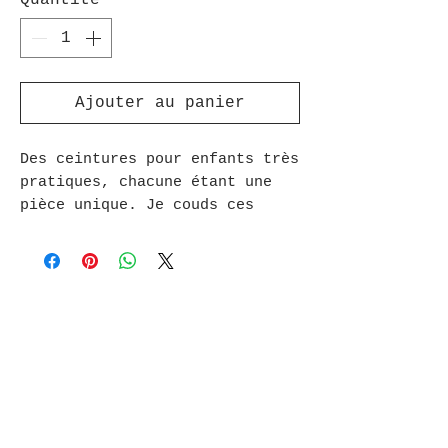
Quantité
*
Ajouter au panier
Des ceintures pour enfants très
pratiques, chacune étant une
pièce unique. Je couds ces
ceintures avec de la sangle et
du ruban tissé. Les ceintures
pour enfants mesurent environ
70 cm de long et sont réglables
en continu. Elles sont faciles
à fermer et à ouvrir grâce à
une simple boucle qui « coince
» la sangle.
Contact: