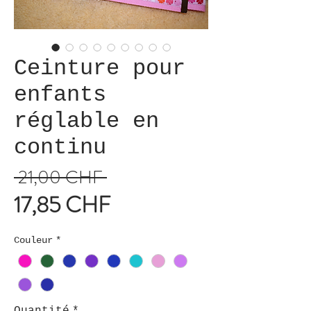
Ceinture pour
enfants
réglable en
continu
 21,00 CHF 
Prix
17,85 CHF
original
Prix
promotionnel
Couleur
*