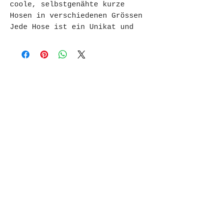
coole, selbstgenähte kurze
Hosen in verschiedenen Grössen
Jede Hose ist ein Unikat und
gibts nur einmal!
Contact:
nicole.richter@gmx.ch
Tel.:
076 401 76 67
(pour WhatsApp et Twint)