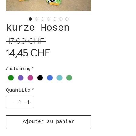
kurze Hosen
 17,00 CHF 
Prix
14,45 CHF
original
Prix
promotionnel
Ausführung
*
Quantité
*
Ajouter au panier