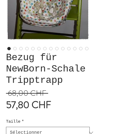
Bezug für
NewBorn-Schale
Tripptrapp
 68,00 CHF 
Prix
57,80 CHF
original
Prix
promotionnel
Taille
*