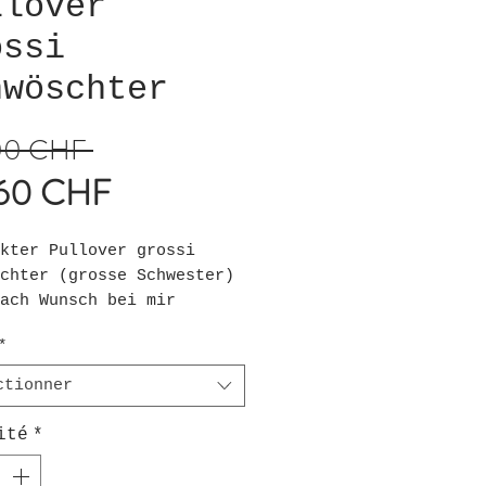
llover
ossi
hwöschter
00 CHF 
Prix
60 CHF
original
Prix
promotionnel
kter Pullover grossi
chter (grosse Schwester)
ach Wunsch bei mir
lt werden!
*
h unten gewünschte Grösse
ctionner
len und bestellen!
ité
*
ie Grössen fallen eher
aus - als gerne die