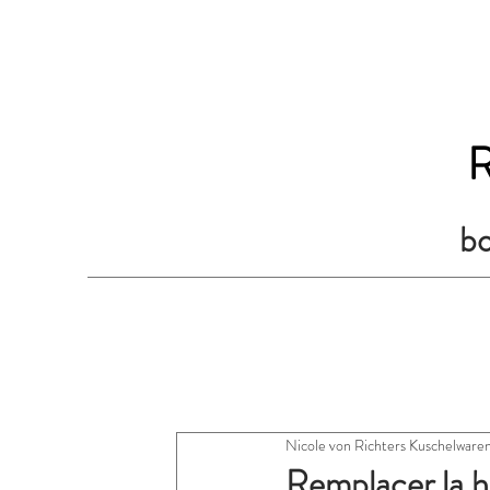
R
bo
Nicole von Richters Kuschelware
Remplacer la h