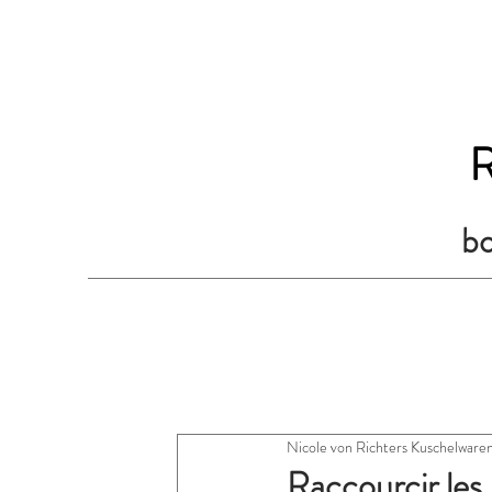
R
bo
Nicole von Richters Kuschelware
Raccourcir les