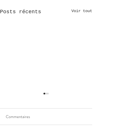
Voir tout
Posts récents
Commentaires
Peluche spéciale
Peluche petit chie