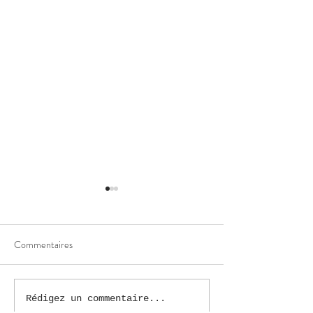
Commentaires
Réparation de pelu
Réparation de peluches:
Rédigez un commentaire...