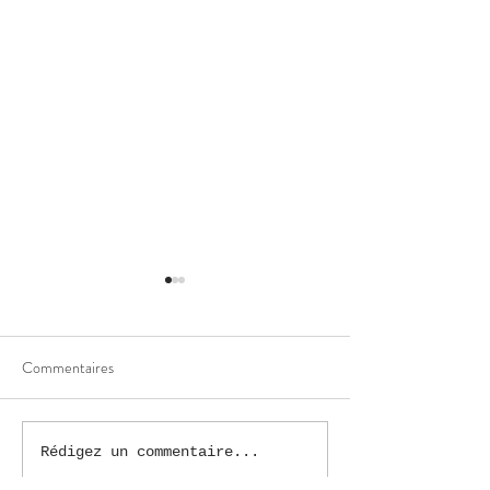
Commentaires
Broderie sur mesu
body pour bébé brodé
Rédigez un commentaire...